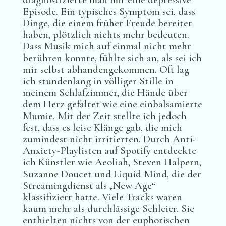
Episode. Ein typisches Symptom sei, dass
Dinge, die einem früher Freude bereitet
haben, plötzlich nichts mehr bedeuten.
Dass Musik mich auf einmal nicht mehr
berühren konnte, fühlte sich an, als sei ich
mir selbst abhandengekommen. Oft lag
ich stundenlang in völliger Stille in
meinem Schlafzimmer, die Hände über
dem Herz gefaltet wie eine einbalsamierte
Mumie. Mit der Zeit stellte ich jedoch
fest, dass es leise Klänge gab, die mich
zumindest nicht irritierten. Durch Anti-
Anxiety-Playlisten auf Spotify entdeckte
ich Künstler wie Aeoliah, Steven Halpern,
Suzanne Doucet und Liquid Mind, die der
Streamingdienst als „New Age“
klassifiziert hatte. Viele Tracks waren
kaum mehr als durchlässige Schleier. Sie
enthielten nichts von der euphorischen