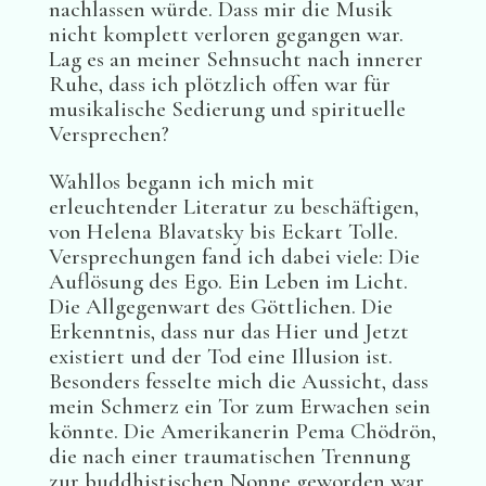
nachlassen würde. Dass mir die Musik
nicht komplett verloren gegangen war.
Lag es an meiner Sehnsucht nach innerer
Ruhe, dass ich plötzlich offen war für
musikalische Sedierung und spirituelle
Versprechen?
Wahllos begann ich mich mit
erleuchtender Literatur zu beschäftigen,
von Helena Blavatsky bis Eckart Tolle.
Versprechungen fand ich dabei viele: Die
Auflösung des Ego. Ein Leben im Licht.
Die Allgegenwart des Göttlichen. Die
Erkenntnis, dass nur das Hier und Jetzt
existiert und der Tod eine Illusion ist.
Besonders fesselte mich die Aussicht, dass
mein Schmerz ein Tor zum Erwachen sein
könnte. Die Amerikanerin Pema Chödrön,
die nach einer traumatischen Trennung
zur buddhistischen Nonne geworden war,