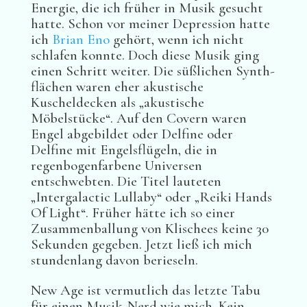
Energie, die ich früher in Musik gesucht
hatte. Schon vor meiner Depression hatte
ich
Brian Eno
gehört, wenn ich nicht
schlafen konnte. Doch diese Musik ging
einen Schritt weiter. Die süßlichen Synth-
flächen waren eher akustische
Kuscheldecken als „akustische
Möbelstücke“. Auf den Covern waren
Engel abgebildet oder Delfine oder
Delfine mit Engelsflügeln, die in
regenbogenfarbene Universen
entschwebten. Die Titel lauteten
„Intergalactic Lullaby“ oder „Reiki Hands
Of Light“. Früher hätte ich so einer
Zusammenballung von Klischees keine 30
Sekunden gegeben. Jetzt ließ ich mich
stundenlang davon berieseln.
New Age ist vermutlich das letzte Tabu
für einen Musik-Nerd wie mich. Kein