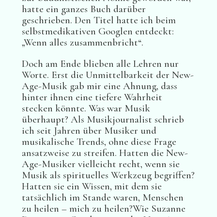
hatte ein ganzes Buch darüber
geschrieben. Den Titel hatte ich beim
selbstmedikativen Googlen entdeckt:
„Wenn alles zusammenbricht“.
Doch am Ende blieben alle Lehren nur
Worte. Erst die Unmittelbarkeit der New-
Age-Musik gab mir eine Ahnung, dass
hinter ihnen eine tiefere Wahrheit
stecken könnte. Was war Musik
überhaupt? Als Musikjournalist schrieb
ich seit Jahren über Musiker und
musikalische Trends, ohne diese Frage
ansatzweise zu streifen. Hatten die New-
Age-Musiker vielleicht recht, wenn sie
Musik als spirituelles Werkzeug begriffen?
Hatten sie ein Wissen, mit dem sie
tatsächlich im Stande waren, Menschen
zu heilen – mich zu heilen?Wie Suzanne